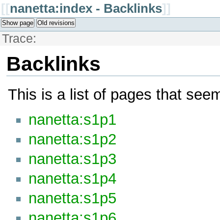
[[
nanetta:index - Backlinks
]]
Show page
Old revisions
Trace:
Backlinks
This is a list of pages that see
nanetta:s1p1
nanetta:s1p2
nanetta:s1p3
nanetta:s1p4
nanetta:s1p5
nanetta:s1p6