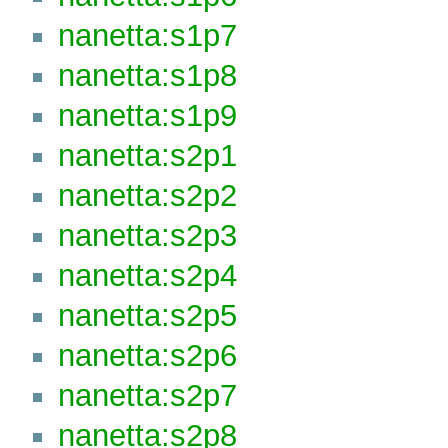
nanetta:s1p7
nanetta:s1p8
nanetta:s1p9
nanetta:s2p1
nanetta:s2p2
nanetta:s2p3
nanetta:s2p4
nanetta:s2p5
nanetta:s2p6
nanetta:s2p7
nanetta:s2p8